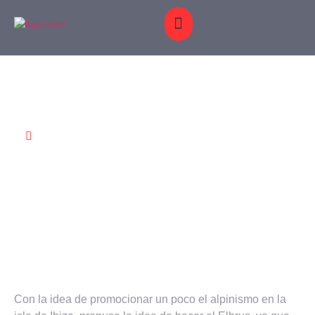
OS Y
BLOG
GALERÍA
CONTACTO
EXPEDICIÓN
ENERO 28,
MACIONES
2026
ELBRUS
Con la idea de promocionar un poco el alpinismo en la