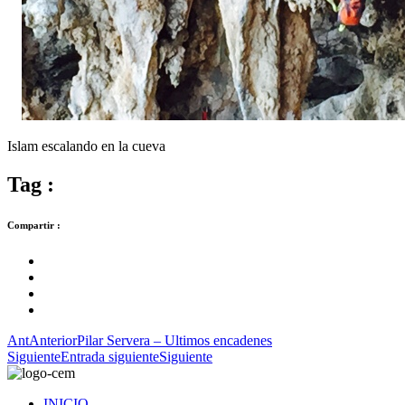
Islam escalando en la cueva
Tag :
Compartir :
Ant
Anterior
Pilar Servera – Ultimos encadenes
Siguiente
Entrada siguiente
Siguiente
INICIO