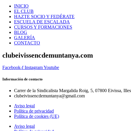
INICIO
EL CLUB
HAZTE SOCIO Y FEDÉRATE
ESCUELA DE ESCALADA
CURSOS Y FORMACIONES
BLOG
GALERÍA
CONTACTO
clubeivissencdemuntanya.com
Facebook-f
Instagram
Youtube
Información de contacto
Carrer de la Sindicalista Margalida Roig, 5, 07800 Eivissa, Ille
clubeivissencdemuntanya@gmail.com
Aviso legal
Política de privacidad
Política de cookies (UE)
Aviso legal