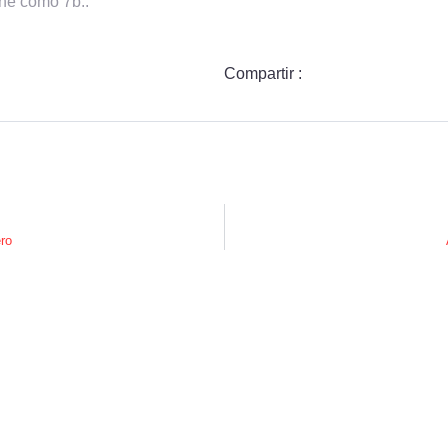
ne como 7b..
Compartir :
ro