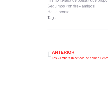
mismo «Nada de bolsa» que propo
Seguimos «on fire» amigos!
Hasta pronto
Tag :
ANTERIOR
Los Climbers Ibicencos se comen Febre