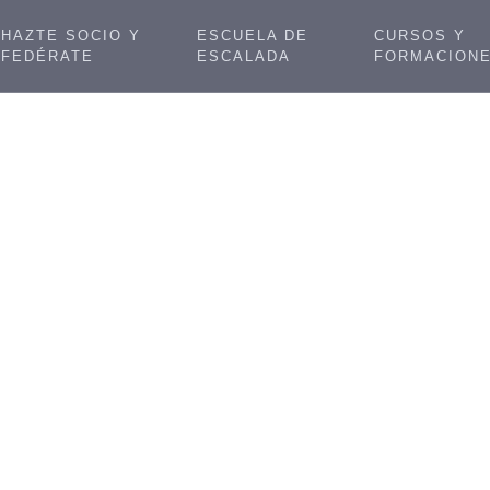
HAZTE SOCIO Y
ESCUELA DE
CURSOS Y
FEDÉRATE
ESCALADA
FORMACION
 acaba Febrero… Escalan