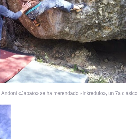
 Andoni «Jabato» se ha merendado «Inkredulo», un 7a clásico 