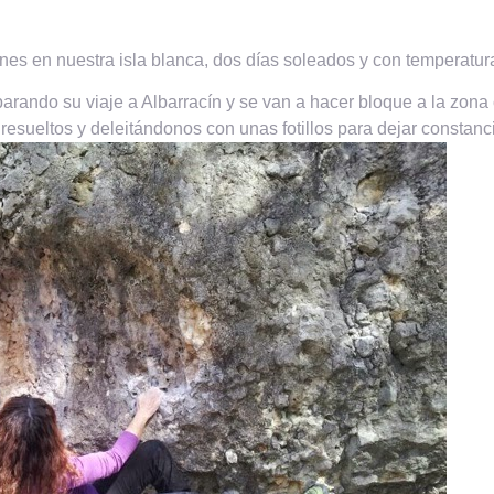
nes en nuestra isla blanca, dos días soleados y con temperatur
rando su viaje a Albarracín y se van a hacer bloque a la zona
esueltos y deleitándonos con unas fotillos para dejar constanci