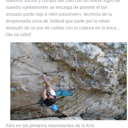
nuestros socios y compis del club con un nuevo logro de
nuestro «pekebonet» se encarga de ponerle el tan
ansiado punto rojo a «kim passinver», tecnovía de la
desplomada zona de Jolibud que parte por la mitad
después de un par de caídas con la cadena en la boca…
Ole mi niño!!
Alex en los primeros movimientos de la Kim