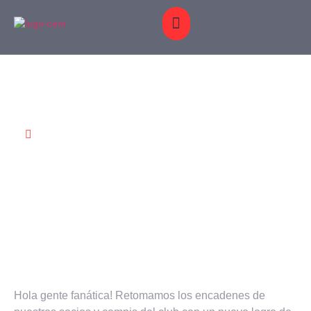
S Y
BLOG
GALERÍA
CONTACTO
Alex Bonet encadena
JUNIO 4,
CIONES
2015
kim passinver 8a+
Hola gente fanática! Retomamos los encadenes de