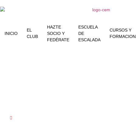
HAZTE
ESCUELA
EL
CURSOS Y
INICIO
SOCIO Y
DE
CLUB
FORMACION
FEDÉRATE
ESCALADA
GALERÍA
FOTOS Y VIDEOS