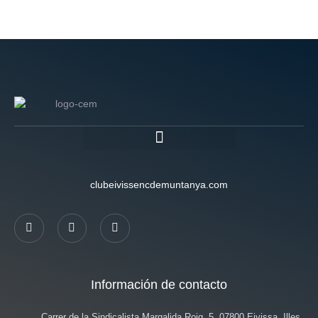
clubeivissencdemuntanya.com
Información de contacto
Carrer de la Sindicalista Margalida Roig, 5, 07800 Eivissa, Illes