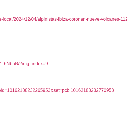
te-local/2024/12/04/alpinistas-ibiza-coronan-nueve-volcanes-1
yZ_6NbuB/?img_index=9
/?fbid=10162188232265953&set=pcb.10162188232770953