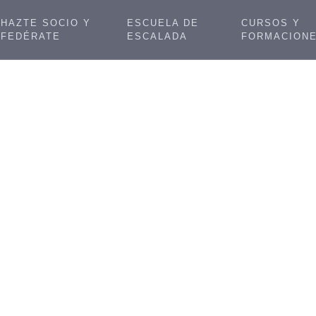
HAZTE SOCIO Y
ESCUELA DE
CURSOS Y
FEDÉRATE
ESCALADA
FORMACION
El Chimborazo, Ec