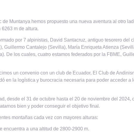
nc de Muntanya hemos propuesto una nueva aventura al otro lad
 6263 m de altura.
rmado por 7 alpinistas, David Santacruz, antiguo tesorero del 
 Guillermo Cantalejo (Sevilla), María Enriqueta Atienza (Sevilla)
za). De los cuales, cuatro estamos federados por la FBME, Guill
hicimos un convenio con un club de Ecuador, El Club de Andinis
 en la logística y burocracia necesaria para poder acceder a 
dad, desde el 31 de octubre hasta el 20 de noviembre del 2024
tarnos bien y poder conseguir el objetivo final.
rentes montañas cada vez con mayores alturas:
e encuentra a una altitud de 2800-2900 m.