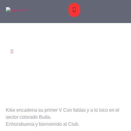
OS Y
BLOG
GALERÍA
CONTACTO
Encadena Kike Sainz
ENERO 22,
MACIONES
2014
Kike encadena su primer V Con faldas y a lo loco en el
sector colorado Buda.
Enhorabuena y bienvenido al Club.