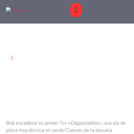
S Y
BLOG
GALERÍA
CONTACTO
MAS
MARZO 25,
CIONES
2013
ENCADENAMIENTOS
Bob encadena su primer 7c+ «Orgasmatrón», una vía de
placa muy técnica en sector Cuevas de la escuela