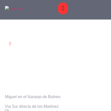
OS Y
BLOG
GALERÍA
CONTACTO
Picos de Europa
DICIEMBRE
MACIONES
19, 2020
Miguel en el Naranjo de Bulnes
Via Sur directa de los Martinez