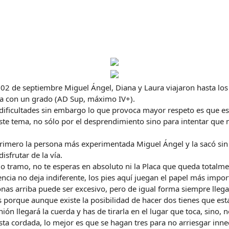
l 02 de septiembre Miguel Ángel, Diana y Laura viajaron hasta los
ía con un grado (AD Sup, máximo IV+).
dificultades sin embargo lo que provoca mayor respeto es que es
te tema, no sólo por el desprendimiento sino para intentar que 
rimero la persona más experimentada Miguel Ángel y la sacó sin 
sfrutar de la vía.
imo tramo, no te esperas en absoluto ni la Placa que queda totalm
encia no deja indiferente, los pies aquí juegan el papel más imp
onas arriba puede ser excesivo, pero de igual forma siempre lleg
es porque aunque existe la posibilidad de hacer dos tienes que e
ión llegará la cuerda y has de tirarla en el lugar que toca, sino, n
esta cordada, lo mejor es que se hagan tres para no arriesgar inn