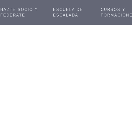
HAZTE SOCIO Y
ESCUELA DE
CURSOS Y
FEDÉRATE
ESCALADA
FORMACION
a larga por Asturias: Migu
y Laura