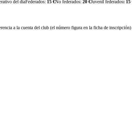
erativo del díaFederados:
15 €
No federados:
20
€
Juvenil federados
: 15
ferencia a la cuenta del club (el número figura en la ficha de inscripción)