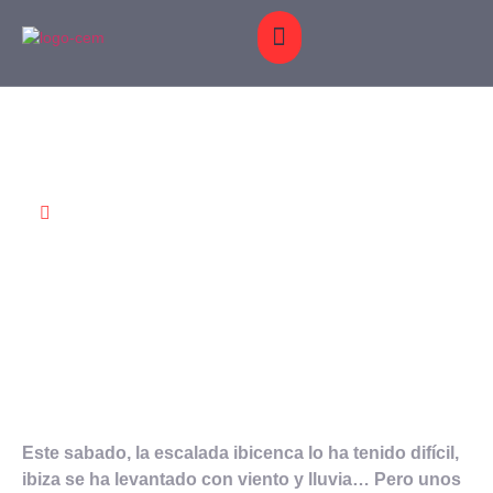
S Y
BLOG
GALERÍA
CONTACTO
Jolibud climbing in
FEBRERO
CIONES
21, 2015
the rain
Este sabado, la escalada ibicenca lo ha tenido difícil,
ibiza se ha levantado con viento y lluvia… Pero unos