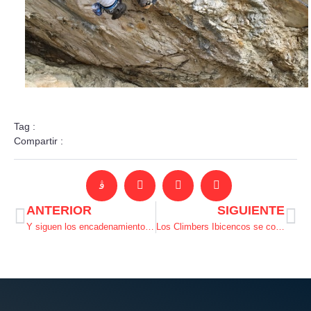
Tag :
Compartir :
ANTERIOR
SIGUIENTE
Y siguen los encadenamientos!!
Los Climbers Ibicencos se comen Febrero