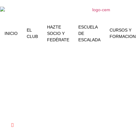
HAZTE
ESCUELA
EL
CURSOS Y
INICIO
SOCIO Y
DE
CLUB
FORMACION
FEDÉRATE
ESCALADA
Y siguen los
FEBRERO
20, 2015
encadenamientos!!