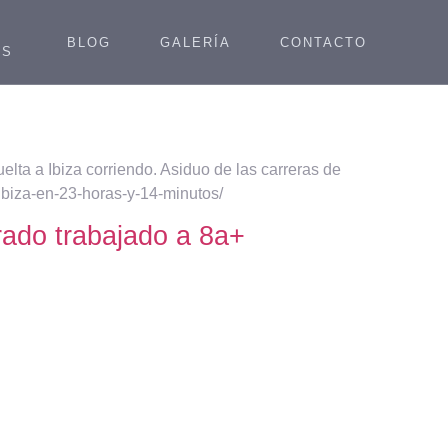
d
BLOG
GALERÍA
CONTACTO
ES
uelta a Ibiza corriendo. Asiduo de las carreras de
-ibiza-en-23-horas-y-14-minutos/
ado trabajado a 8a+