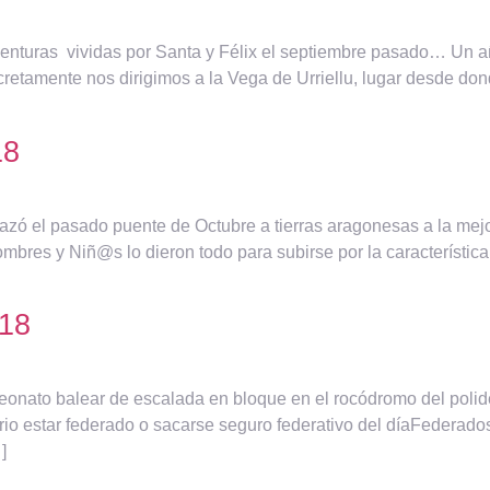
venturas vividas por Santa y Félix el septiembre pasado… Un 
retamente nos dirigimos a la Vega de Urriellu, lugar desde dond
18
zó el pasado puente de Octubre a tierras aragonesas a la mejo
ombres y Niñ@s lo dieron todo para subirse por la característica
18
onato balear de escalada en bloque en el rocódromo del polidep
estar federado o sacarse seguro federativo del díaFederados: 
]