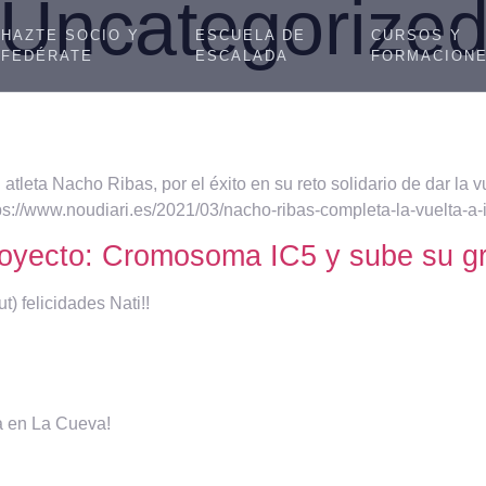
Uncategorize
HAZTE SOCIO Y
ESCUELA DE
CURSOS Y
FEDÉRATE
ESCALADA
FORMACION
atleta Nacho Ribas, por el éxito en su reto solidario de dar la v
tps://www.noudiari.es/2021/03/nacho-ribas-completa-la-vuelta-a
royecto: Cromosoma IC5 y sube su gr
t) felicidades Nati!!
a en La Cueva!