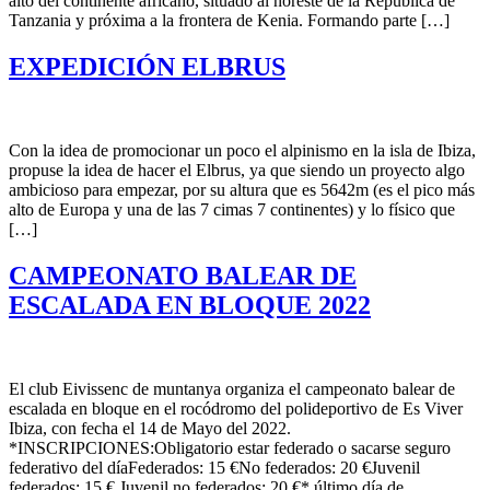
alto del continente africano, situado al noreste de la República de
Tanzania y próxima a la frontera de Kenia. Formando parte […]
EXPEDICIÓN ELBRUS
Con la idea de promocionar un poco el alpinismo en la isla de Ibiza,
propuse la idea de hacer el Elbrus, ya que siendo un proyecto algo
ambicioso para empezar, por su altura que es 5642m (es el pico más
alto de Europa y una de las 7 cimas 7 continentes) y lo físico que
[…]
CAMPEONATO BALEAR DE
ESCALADA EN BLOQUE 2022
El club Eivissenc de muntanya organiza el campeonato balear de
escalada en bloque en el rocódromo del polideportivo de Es Viver
Ibiza, con fecha el 14 de Mayo del 2022.
*INSCRIPCIONES:Obligatorio estar federado o sacarse seguro
federativo del díaFederados: 15 €No federados: 20 €Juvenil
federados: 15 € Juvenil no federados: 20 €* último día de